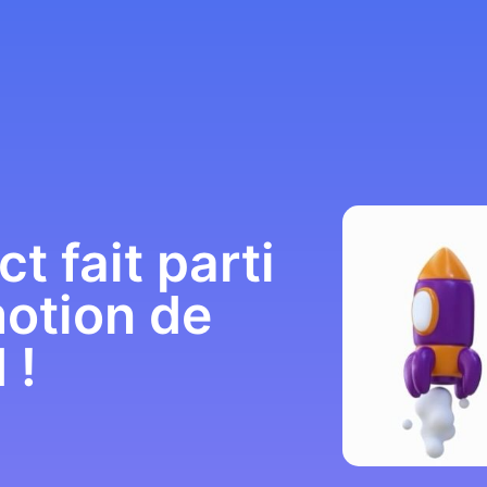
t fait parti
motion de
 !