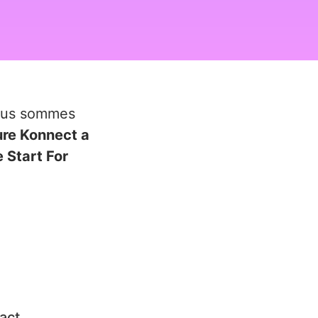
ous sommes
ure Konnect a
 Start For
act