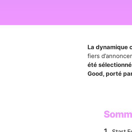
La dynamique c
fiers d’annonce
été sélectionné
Good, porté par
Somma
Start F