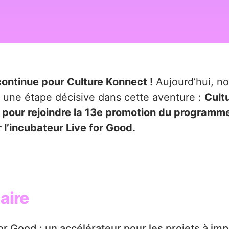
ontinue pour Culture Konnect !
Aujourd’hui, n
r une étape décisive dans cette aventure :
Cult
 pour rejoindre la 13e promotion du programme
 l’incubateur Live for Good.
ire
or Good : un accélérateur pour les projets à imp