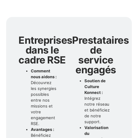
Entreprises
Prestataires
dans le
de
cadre RSE
service
engagés
Comment
nous aidons :
Soutien de
Découvrez
Culture
les synergies
Konnect :
possibles
Intégrez
entre nos
notre réseau
missions et
et bénéficiez
votre
de notre
engagement
support.
RSE.
Valorisation
Avantages :
du
Bénéficiez