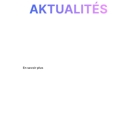
AKTUALITÉS
Sélection à l'Incubateur
Live for Good
Ce programme pour entrepreneurs sociaux va
mettre à disposition un accompagnement de 9 mois
à Culture Konnect pour renforcer son impact social
et culturel.
En savoir plus