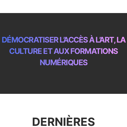
DÉMOCRATISER L’ACCÈS À L’ART, LA
CULTURE ET AUX FORMATIONS
NUMÉRIQUES
DERNIÈRES